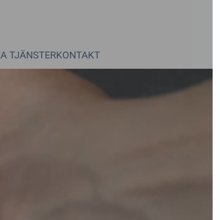
Hitta till oss
Maila oss
Ring oss
VÅRA TJÄNSTER
KONTAKT