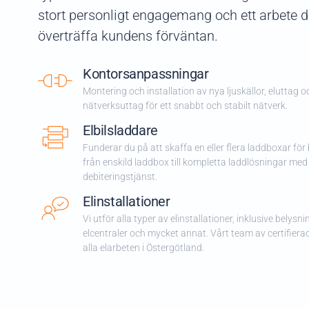
stort personligt engagemang och ett arbete dä
överträffa kundens förväntan.
Kontorsanpassningar
Montering och installation av nya ljuskällor, eluttag o
nätverksuttag för ett snabbt och stabilt nätverk.
Elbilsladdare
Funderar du på att skaffa en eller flera laddboxar för b
från enskild laddbox till kompletta laddlösningar med
debiteringstjänst.
Elinstallationer
Vi utför alla typer av elinstallationer, inklusive belys
elcentraler och mycket annat. Vårt team av certifierad
alla elarbeten i Östergötland.