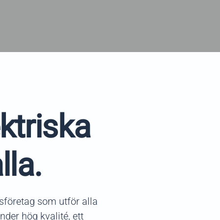
ektriska
lla.
nsföretag som utför alla
nder hög kvalité, ett