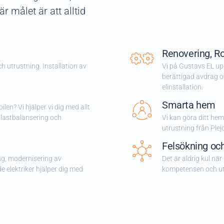
r målet är att alltid
Renovering, R
ch utrustning. Installation av
Vi på Gustavs EL uppf
berättigad avdrag oc
elinstallation.
Smarta hem
ilen? Vi hjälper vi dig med allt
 lastbalansering och
Vi kan göra ditt hem
utrustning från Plej
Felsökning och
ning, modernisering av
Det är aldrig kul nä
e elektriker hjälper dig med
kompetensen och utr